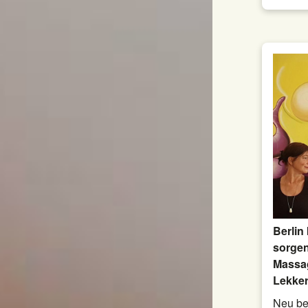
Berlin 
sorgen
Massa
Lekker
Neu be