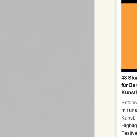
48 Stu
für Ber
Kunstf
Entdec
mit un
Kunst,
Highlig
Festiv