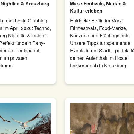
 Nightlife & Kreuzberg
März: Festivals, Märkte &
Kultur erleben
ke das beste Clubbing
Entdecke Berlin im März:
in im April 2026: Techno,
Filmfestivals, Food-Märkte,
rg Nightlife & Insider-
Konzerte und Frühlingsfeste.
Perfekt für dein Party-
Unsere Tipps für spannende
ende + entspannt
Events in der Stadt – perfekt f
n im privaten
deinen Aufenthalt im Hostel
zimmer
Lekkerurlaub in Kreuzberg.