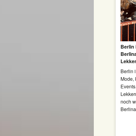
Berlin
Berlin
Lekker
Berlin 
Mode, 
Events
Lekker
noch w
Berlina