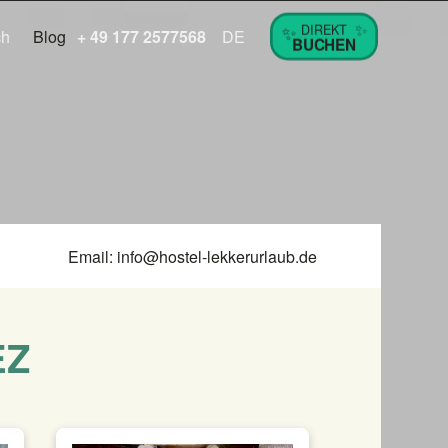
✨
✨
DIREKT
ch
Blog
+ 49 177 2577568
DE
BUCHEN
Email:
info@hostel-lekkerurlaub.de
EZ