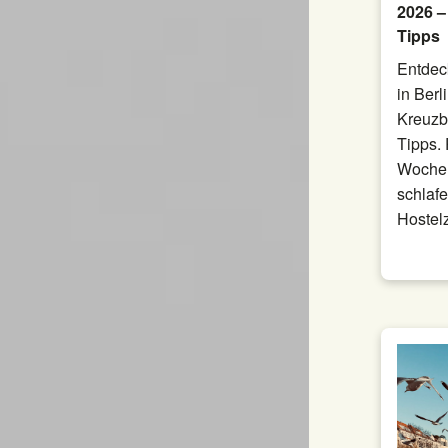
2026 –
Tipps
Entdec
in Berl
Kreuzbe
Tipps. 
Wochen
schlafe
Hostel