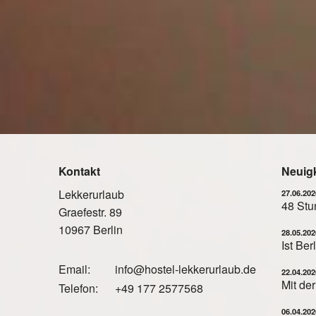
Kontakt
Neuig
Lekkerurlaub
27.06.202
48 Stun
Graefestr. 89
10967 Berlin
28.05.202
Ist Be
Email:
info@hostel-lekkerurlaub.de
22.04.202
Mit de
Telefon:
+49 177 2577568
06.04.202