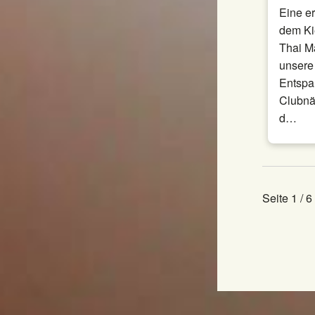
Eine e
dem Ki
Thai M
unsere
Entspa
Clubnä
d…
Seite 1 / 6