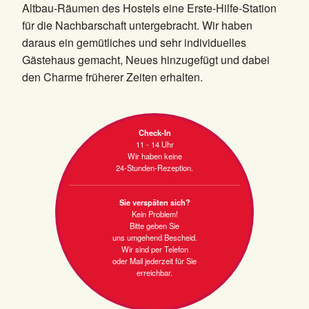
Altbau-Räumen des Hostels eine Erste-Hilfe-Station
für die Nachbarschaft untergebracht. Wir haben
daraus ein gemütliches und sehr individuelles
Gästehaus gemacht, Neues hinzugefügt und dabei
den Charme früherer Zeiten erhalten.
Check-In
11 - 14 Uhr
Wir haben keine
24-Stunden-Rezeption.
Sie verspäten sich?
Kein Problem!
Bitte geben Sie
uns umgehend Bescheid.
Wir sind per Telefon
oder Mail jederzeit für Sie
erreichbar.